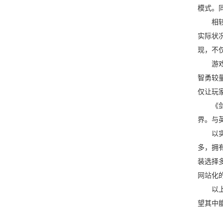
模式。
相较于
实际状
现，不
游戏不
智勇较
仅让玩
《剑网
界。与
以实现
多，拥
装选择
网站
化
以上就
望其中