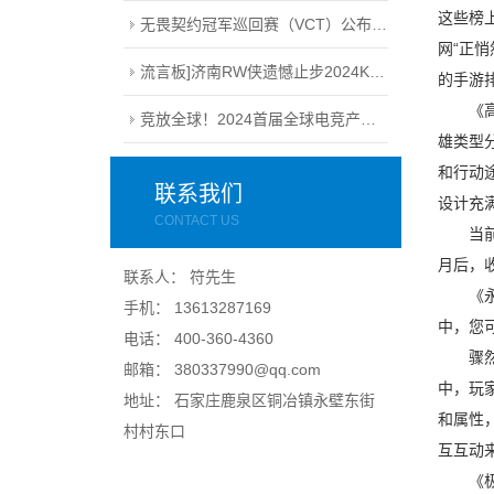
这些榜
无畏契约冠军巡回赛（VCT）公布2024电竞赛季计划丨无畏契约赛事
网“正
流言板]济南RW侠遗憾止步2024KPL夏季赛季后赛败者组决赛
的手游
《高能
竞放全球！2024首届全球电竞产业大会议程公布
雄类型
和行动
联系我们
设计充
CONTACT US
当前最
月后，
联系人： 符先生
《永劫
手机： 13613287169
中，您
电话： 400-360-4360
骤然来
邮箱： 380337990@qq.com
中，玩
地址： 石家庄鹿泉区铜冶镇永壁东街
和属性
村村东口
互互动
《极品