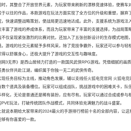
同时，其整合了开放世界元素，为玩家带来刷新的漂移竞速体验，使赛车
以往的作品，本款游戏在玩法方面实现了全方位的升级和重塑，摒弃了
况，快速调整战略策划，使战局更迅速地达成。此外，支援系统为游戏注
仅丰富了游戏的养成体系，而且为玩家带来了丰富的支援选择，为战局策
仅呈现紧张激烈的比赛对抗，还加入了五张创新设计的生存模式地图，
量。游戏的社交元素赋予多样风采，除了竞技争霸外，玩家还可以参与轻
家得以舒展身心，还极大提升了游戏的交互性与趣味度。
3无界》是西山居倾力打造的一款国风武侠RPG游戏。凭借细腻的画质
英勇伙伴共赴江湖，编织属于你独一无二的武侠传奇。
任务目标为主线，推动角色发展，辅以支线任
火狐电竞官网 火狐电竞
有数个道具及装备槽位。玩家可以组成战队，挑战游戏中的困难关卡，队伍
多样化，无论是普通还是稀有装扮，应有尽有。玩家可以通过合成或参与
的PVE玩法，打破传统团队作战模式，共同体验充满魅力的战斗盛宴。
说本期给大家带来的2024最火的手游排行榜前十名的全部内容，让这
能够有你喜爱的一款。