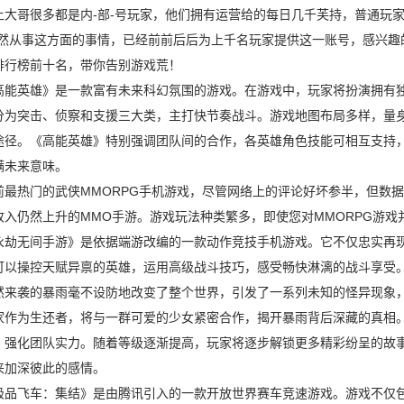
上大哥很多都是内-部-号玩家，他们拥有运营给的每日几千芙持，普通玩家
悄然从事这方面的事情，已经前前后后为上千名玩家提供这一账号，感兴趣的
排行榜前十名，带你告别游戏荒！
英雄》是一款富有未来科幻氛围的游戏。在游戏中，玩家将扮演拥有独
分为突击、侦察和支援三大类，主打快节奏战斗。游戏地图布局多样，量
途径。《高能英雄》特别强调团队间的合作，各英雄角色技能可相互支持
满未来意味。
热门的武侠MMORPG手机游戏，尽管网络上的评论好坏参半，但数据
收入仍然上升的MMO手游。游戏玩法种类繁多，即使您对MMORPG游
无间手游》是依据端游改编的一款动作竞技手机游戏。它不仅忠实再现
可以操控天赋异禀的英雄，运用高级战斗技巧，感受畅快淋漓的战斗享受
袭的暴雨毫不设防地改变了整个世界，引发了一系列未知的怪异现象，
家作为生还者，将与一群可爱的少女紧密合作，揭开暴雨背后深藏的真相
，强化团队实力。随着等级逐渐提高，玩家将逐步解锁更多精彩纷呈的故
来加深彼此的感情。
飞车：集结》是由腾讯引入的一款开放世界赛车竞速游戏。游戏不仅包