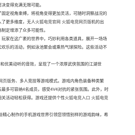
对决变得充满无限可能。
固定视角束缚，将视角变得更加灵活，可随时洞察战况的
入了更多维度，无人
火狐电竞官网 火狐电竞网页版
机的出
略制定增添了众多可能性。
玩家在这广袤的世界中，巧妙利用各类道具，展开一场场
松欢乐的活动，例如泳池聚会或乘热气球探险。这些活动不
和优美动听的音效，呈现了一个浓厚武侠氛围的江湖世
网页版
务、多人竞技等游戏模式。游戏内角色装备种类繁
最多可容纳4名成员，感受4V4对抗的紧张氛围。此外，时
相关活动轻松获得。游戏还提供个性
火狐电竞入口 火狐电竞
些精心制作的手机游戏世界引领您领悟别样的游戏韵味，希