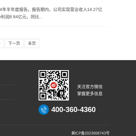
24年半年度报告。报告期内，公司实现营业收入14.27亿
8.84亿元，同比...
6
下一页
末页
关注官方微信
掌握更多信息
400-360-4360
冀ICP备2023006743号