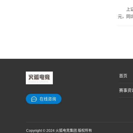
上证报中
元，同比
首页
赛事资
在线咨询
Copyright © 2024 火狐电竞集团 版权所有