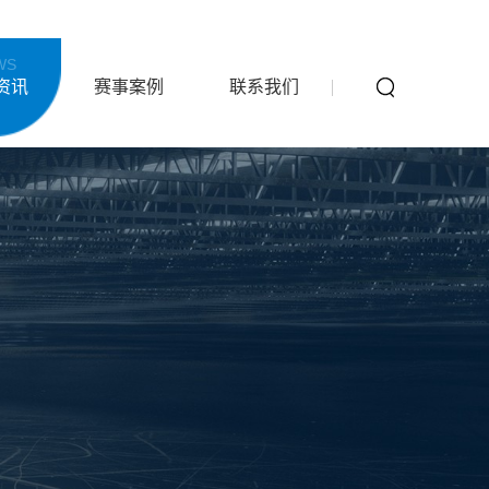
WS
资讯
赛事案例
联系我们