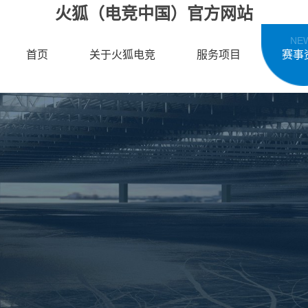
火狐（电竞中国）官方网站
NE
首页
关于火狐电竞
服务项目
赛事